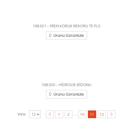
108.021 – FREN KÖRÜK REKORU TE PLS
Ürünü Görüntüle
108.030 – HİDROLİK BİDONU
Ürünü Görüntüle
…
View:
1
2
10
11
12