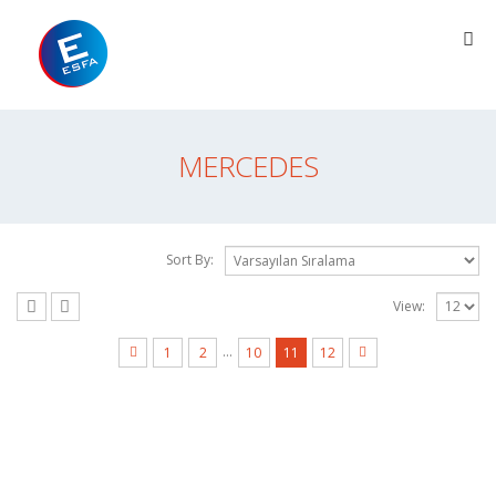
MERCEDES
Sort By:
View:
…
1
2
10
11
12